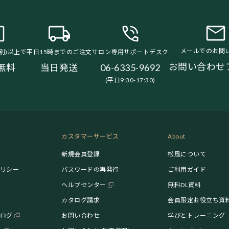
メールでのお問
税別)以上で
平日15時までのご注文
サロン専用サポートデスク
お問い合わせ
無料
当日発送
06-6335-9692
(平日9:30-17:30)
カスタマーサービス
About
新規会員登録
松風について
リシー
パスワードの再発行
ご利用ガイド
ヘルプセンター
無料DL資料
カタログ請求
会員限定お役立ち資
ログ
お問い合わせ
学びとトレーニング