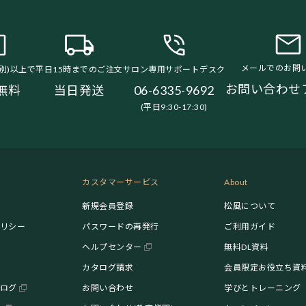
メールでのお問
税別)以上で
平日15時までのご注文
サロン専用サポートデスク
お問い合わせ
無料
当日発送
06-6335-9692
(平日9:30-17:30)
カスタマーサービス
About
新規会員登録
松風について
リシー
パスワードの再発行
ご利用ガイド
ヘルプセンター
無料DL資料
カタログ請求
会員限定お役立ち資
ログ
お問い合わせ
学びとトレーニング