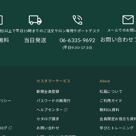
メールでのお問
税別)以上で
平日15時までのご注文
サロン専用サポートデスク
お問い合わせ
無料
当日発送
06-6335-9692
(平日9:30-17:30)
カスタマーサービス
About
新規会員登録
松風について
リシー
パスワードの再発行
ご利用ガイド
ヘルプセンター
無料DL資料
カタログ請求
会員限定お役立ち資
ログ
お問い合わせ
学びとトレーニング