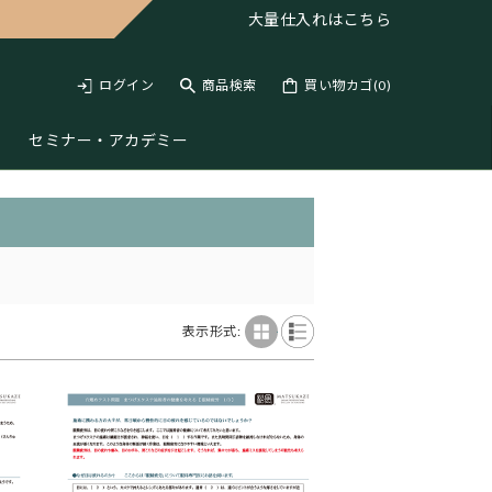
大量仕入れは
こちら
ログイン
商品検索
買い物カゴ(
0
)
セミナー・アカデミー
表示形式: