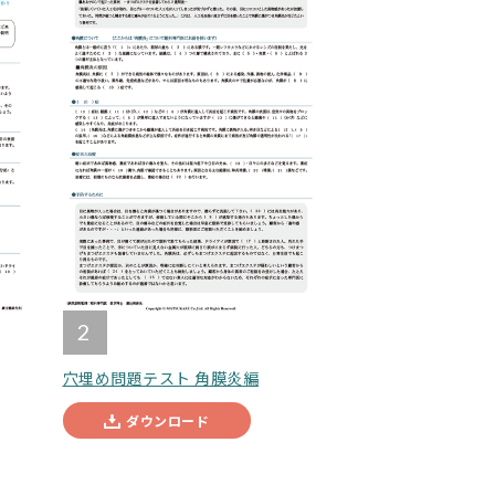
2
穴埋め問題テスト 角膜炎編
ダウンロード