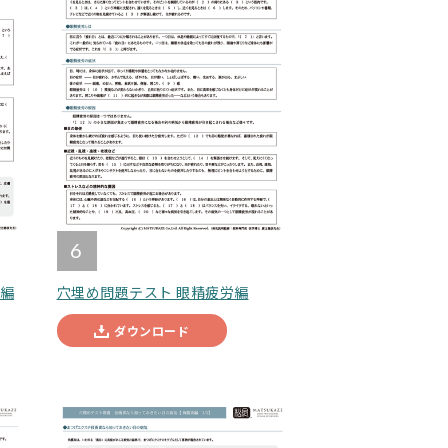
6
気編
穴埋め問題テスト 眼精疲労編
ダウンロード