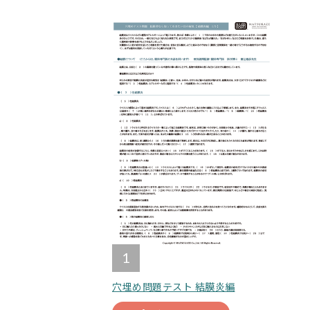
1
穴埋め問題テスト 結膜炎編