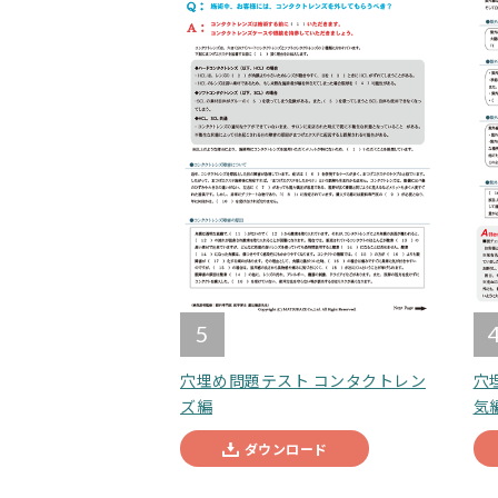
5
穴埋め問題テスト コンタクトレン
穴
ズ編
気
ダウンロード