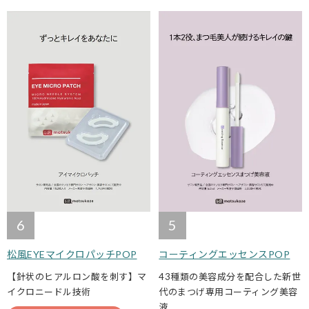
6
5
松風EYEマイクロパッチPOP
コーティングエッセンスPOP
【針状のヒアルロン酸を刺す】マ
43種類の美容成分を配合した新世
イクロニードル技術
代のまつげ専用コーティング美容
液