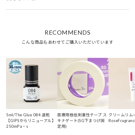
RECOMMENDS
こんな商品もあわせてご購入いただいています
5ml/The Glue 084 速乾
医療用極低刺激性テープ ス
クリームリムー
【GIPSからリニューアル】
キナゲート(SG下まつげ固
RoseFragranc
250mPa・s
定用)