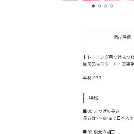
商品詳細
トレーニング用つけまつ
当商品はスクール・美容
素材:PBT
特徴
■01:まつげの長さ
長さは7～8mmで日本人
■02:根元の加工