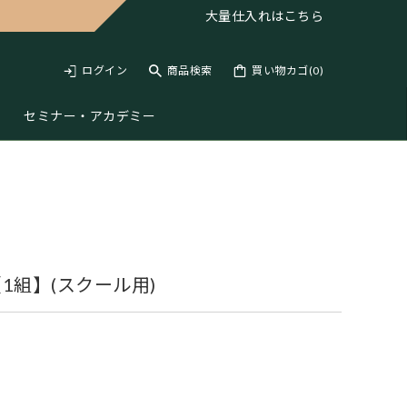
大量仕入れは
こちら
ログイン
商品検索
買い物カゴ(
0
)
セミナー・アカデミー
1組】(スクール用)