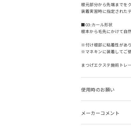
根元部分から先端までを
装着実習時に指定された
■03:カール形状
根本から毛先にかけて自
※付け根部に粘着性があ
※マネキンに装着してご
まつげエクステ施術トレ
使用時のお願い
メーカーコメント