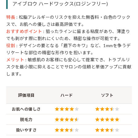
アイブロウ ハードワックス(ロジンフリー)
特長
: 松脂アレルギーのリスクを抑えた無香料・白色のワック
スで、お肌への優しさは最高評価です。
おすすめポイント
: 狙ったラインに留まる粘度があり、薄塗り
でも剥がす際に割れにくいため、精密な操作が可能です。
役割
: デザインの要となる「眉下のキワ」など、1mmを争うデ
リケートな部位の精密な形作りを担います。
メリット
: 敏感肌のお客様にも安心して提案でき、トラブルリ
スクを最小限に抑えることでサロンの信頼と単価アップに貢献
します。
【
評価項目
ハード
ソフト
お肌への優しさ
脱毛力
扱いやすさ