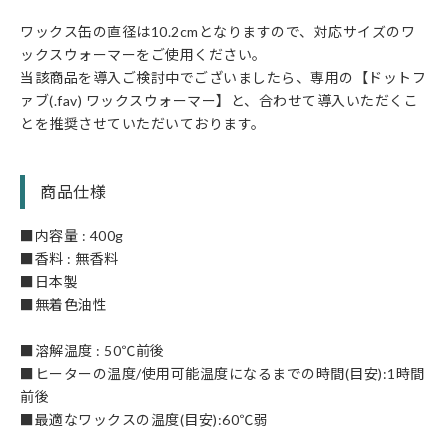
ワックス缶の直径は10.2cmとなりますので、対応サイズのワ
ックスウォーマーをご使用ください。
当該商品を導入ご検討中でございましたら、専用の【ドットフ
ァブ(.fav) ワックスウォーマー】と、合わせて導入いただくこ
とを推奨させていただいております。
商品仕様
■内容量 : 400g
■香料 : 無香料
■日本製
■無着色油性
■溶解温度 : 50℃前後
■ヒーターの温度/使用可能温度になるまでの時間(目安):1時間
前後
■最適なワックスの温度(目安):60℃弱