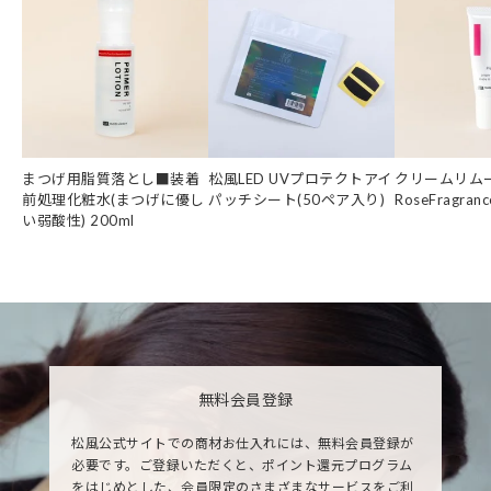
まつげ用脂質落とし■装着
松風LED UVプロテクトアイ
クリームリムー
前処理化粧水(まつげに優し
パッチシート(50ペア入り)
RoseFragranc
い弱酸性) 200ml
無料会員登録
松風公式サイトでの商材お仕入れには、無料会員登録が
必要です。ご登録いただくと、ポイント還元プログラム
をはじめとした、会員限定のさまざまなサービスをご利