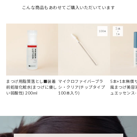
こんな商品もあわせてご購入いただいています
まつげ用脂質落とし■装着
マイクロファイバーブラ
5本+1本無償
前処理化粧水(まつげに優し
シ・クリア(チップタイプ
風まつげ美容液
い弱酸性) 200ml
100本入り)
ュエッセンス-