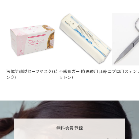
液体防護製セーフマスク(ピ
不織布ガーゼ(医療用 圧縮コ
プロ用ステン
ンク)
ットン)
無料会員登録