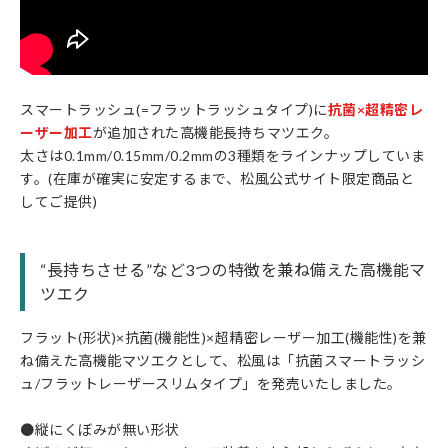
スマートラッシュ(=フラットラッシュタイプ)に
抗菌×超精密レ
ーザー加工
が追加された高機能長持ちマツエク。
太さは0.1mm/0.15mm/0.2mmの3種類をラインナップしていま
す。(在庫が確実に安定するまで、松風公式サイト限定商品と
してご提供)
“長持ちさせる”など3つの特徴を兼ね備えた高機能マ
ツエク
フラット(形状)×抗菌(機能性)×超精密レーザー加工(機能性)を兼
ね備えた高機能マツエクとして、松風は「抗菌スマートラッシ
ュ/フラットレーザースリムタイプ」を発売いたしました。
●縦にくぼみが無い形状