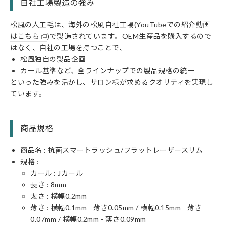
自社工場製造の強み
松風の人工毛は、海外の松風自社工場(
YouTubeでの紹介動画
はこちら
)で製造されています。OEM生産品を購入するので
はなく、自社の工場を持つことで、
松風独自の製品企画
カール基準など、全ラインナップでの製品規格の統一
といった強みを活かし、サロン様が求めるクオリティを実現し
ています。
商品規格
商品名 : 抗菌スマートラッシュ/フラットレーザースリム
規格 :
カール :
J
カール
長さ :
8
mm
太さ : 横幅
0.2
mm
薄さ : 横幅0.1mm - 薄さ0.05mm / 横幅0.15mm - 薄さ
0.07mm / 横幅0.2mm - 薄さ0.09mm