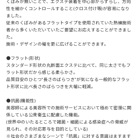
くぼみが無いことで、エクステ装着を中心部からずらし、方向
性を細かくコントロールすること(クロス付け等)が容易になり
ました。
従来のくぼみがあるフラットタイプを使用されていた熟練施術
者から多くいただいていたご要望にお応えすることができまし
た。
施術・デザインの幅を更に広げることができます。
●フラット(形状)
スタンダード形状の丸断面エクステに比べて、同じ太さでもフ
ラット形状だから感じる柔らかさ。
品質目安のひとつ"長さのばらつき"が気になる一般的なフラッ
ト形状に比べ長さのばらつきを大幅に軽減。
●抗菌(機能性)
美容師による美容所での施術サービスにおいて極めて密接に関
係している公衆衛生に配慮した機能。
(世界中のいたるところで雑菌・細菌による感染症への脅威が
見られ、その対応寄与を目的としている)
※社会のさまざまなシーンで「抗菌」に対する意識はますます