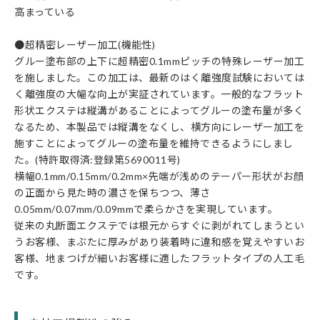
高まっている
●超精密レーザー加工(機能性)
グルー塗布部の上下に超精密0.1mmピッチの特殊レーザー加工
を施しました。この加工は、最新のはく離強度試験においては
く離強度の大幅な向上が実証されています。一般的なフラット
形状エクステは縦溝があることによってグルーの塗布量が多く
なるため、本製品では縦溝をなくし、横方向にレーザー加工を
施すことによってグルーの塗布量を維持できるようにしまし
た。(特許取得済:登録第5690011号)
横幅0.1mm/0.15mm/0.2mm×先端が浅めのテーパー形状がお顔
の正面から見た時の濃さを保ちつつ、薄さ
0.05mm/0.07mm/0.09mmで柔らかさを実現しています。
従来の丸断面エクステでは根元からすぐに剥がれてしまうとい
うお客様、まぶたに厚みがあり装着時に違和感を覚えやすいお
客様、地まつげが細いお客様に適したフラットタイプの人工毛
です。