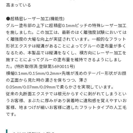
高まっている
●超精密レーザー加工(機能性)
グルー塗布部の上下に超精密0.1mmピッチの特殊レーザー加工
を施しました。この加工は、最新のはく離強度試験においては
く離強度の大幅な向上が実証されています。一般的なフラット
形状エクステは縦溝があることによってグルーの塗布量が多く
なるため、本製品では縦溝をなくし、横方向にレーザー加工を
施すことによってグルーの塗布量を維持できるようにしまし
た。(特許取得済:登録第5690011号)
横幅0.1mm/0.15mm/0.2mm×先端が浅めのテーパー形状がお顔
の正面から見た時の濃さを保ちつつ、薄さ
0.05mm/0.07mm/0.09mmで柔らかさを実現しています。
従来の丸断面エクステでは根元からすぐに剥がれてしまうとい
うお客様、まぶたに厚みがあり装着時に違和感を覚えやすいお
客様、地まつげが細いお客様に適したフラットタイプの人工毛
です。