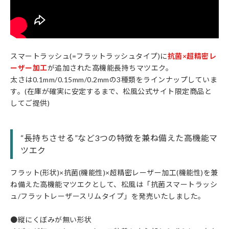
スマートラッシュ(=フラットラッシュタイプ)に
抗菌×超精密レ
ーザー加工
が追加された高機能長持ちマツエク。
太さは0.1mm/0.15mm/0.2mmの3種類をラインナップしていま
す。(在庫が確実に安定するまで、松風公式サイト限定商品と
してご提供)
“長持ちさせる”など3つの特徴を兼ね備えた高機能マ
ツエク
フラット(形状)×抗菌(機能性)×超精密レーザー加工(機能性)を兼
ね備えた高機能マツエクとして、松風は「抗菌スマートラッシ
ュ/フラットレーザースリムタイプ」を発売いたしました。
●縦にくぼみが無い形状