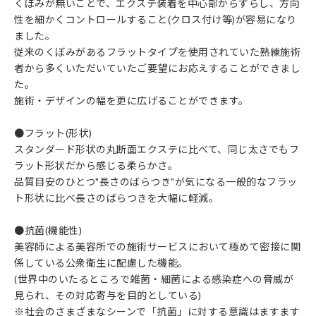
くぼみが無いことで、エクステ装着を中心部からずらし、方向
性を細かくコントロールすること(クロス付け等)が容易になり
ました。
従来のくぼみがあるフラットタイプを使用されていた熟練施術
者から多くいただいていたご要望にお応えすることができまし
た。
施術・デザインの幅を更に広げることができます。
●フラット(形状)
スタンダード形状の丸断面エクステに比べて、同じ太さでもフ
ラット形状だから感じる柔らかさ。
品質目安のひとつ"長さのばらつき"が気になる一般的なフラッ
ト形状に比べ長さのばらつきを大幅に軽減。
●抗菌(機能性)
美容師による美容所での施術サービスにおいて極めて密接に関
係している公衆衛生に配慮した機能。
(世界中のいたるところで雑菌・細菌による感染症への脅威が
見られ、その対応寄与を目的としている)
※社会のさまざまなシーンで「抗菌」に対する意識はますます