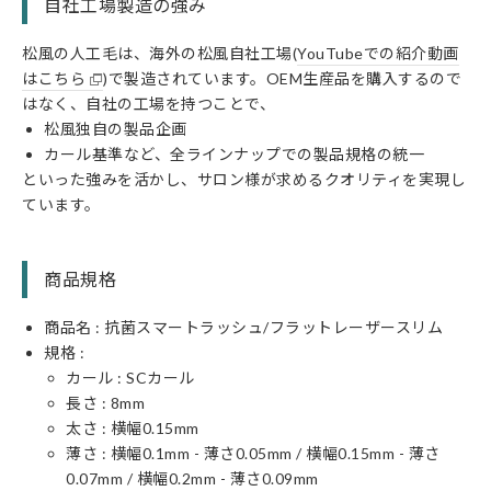
自社工場製造の強み
松風の人工毛は、海外の松風自社工場(
YouTubeでの紹介動画
はこちら
)で製造されています。OEM生産品を購入するので
はなく、自社の工場を持つことで、
松風独自の製品企画
カール基準など、全ラインナップでの製品規格の統一
といった強みを活かし、サロン様が求めるクオリティを実現し
ています。
商品規格
商品名 : 抗菌スマートラッシュ/フラットレーザースリム
規格 :
カール :
SC
カール
長さ :
8
mm
太さ : 横幅
0.15
mm
薄さ : 横幅0.1mm - 薄さ0.05mm / 横幅0.15mm - 薄さ
0.07mm / 横幅0.2mm - 薄さ0.09mm