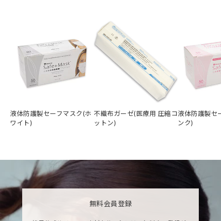
液体防護製セーフマスク(ホ
不織布ガーゼ(医療用 圧縮コ
液体防護製セ
ワイト)
ットン)
ンク)
無料会員登録