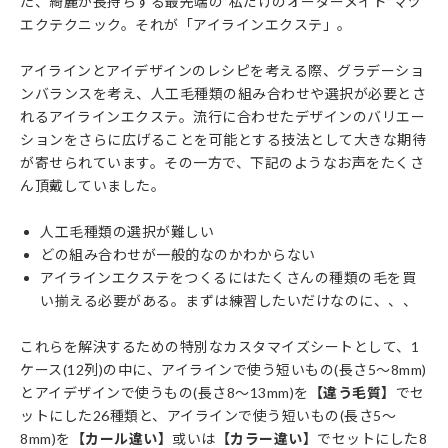
た、綺麗が長持ちする最先端の”私だけのオーダーメイド”マツ
エクテクニック。それが「アイラインエクステ」。
アイラインとアイデザインのレシピを考える際、グラデーショ
ンバランスを考え、人工毛種類の組み合わせや選択が必要とさ
れるアイラインエクステ。流行に合わせたデザインのバリエー
ションをさらに広げることを可能とする技法として大きな期待
が寄せられています。その一方で、下記のようなお声をたくさ
ん頂戴していました。
人工毛種類の選択が難しい
どの組み合わせが一般的なのかわからない
アイラインエクステをつくるにはたくさんの種類の毛を買
い揃える必要がある。まずは練習したいだけなのに、、、
これらを解決するための特別なカスタマイズシートとして、1
ケース(12列)の中に、アイラインで使う短いもの(長さ5〜8mm)
とアイデザインで使うもの(長さ8〜13mm)を
【違う毛質】
でセ
ットにした26種類と、アイラインで使う短いもの(長さ5〜
8mm)を
【カール違い】
或いは
【カラー違い】
でセットにした8