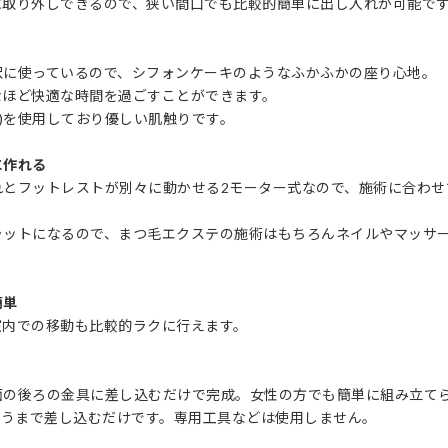
に取り外しできるので、狭い間口でも比較的簡単に出し入れが可能で
沢に使っているので、シフォンケーキのようなふかふかの座り心地。
なほど快適な時間を過ごすことができます。
U)を使用しており優しい肌触りです。
に作れる
れとフットレストが別々に動かせる2モーター式なので、施術に合わせ
ラットになるので、まつ毛エクステの施術はもちろんネイルやマッサ
簡単
室内での移動も比較的ラクに行えます。
面の後ろの金具に差し込むだけで完成。女性の方でも簡単に組み立て
いうまで差し込むだけです。専用工具などは使用しません。