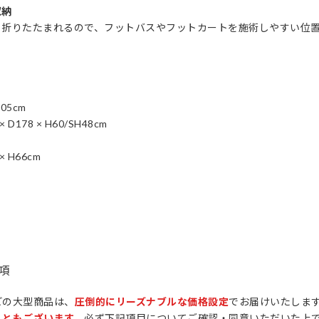
収納
と折りたたまれるので、フットバスやフットカートを施術しやすい位
105cm
178 × H60/SH48cm
 H66cm
項
どの大型商品は、
圧倒的にリーズナブルな価格設定
でお届けいたしま
こともございます。
必ず下記項目についてご確認・同意いただいた上