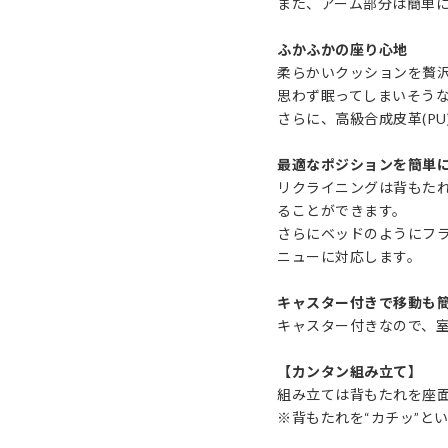
また、アーム部分は簡単
ふかふかの座り心地
柔らかいクッションを贅
思わず眠ってしまいそう
さらに、高級合成皮革(P
最適なポジションを簡単
リクライニングは背もた
ることができます。
さらにベッドのようにフ
ニューに対応します。
キャスター付きで移動も
キャスター付きなので、
【カンタン組み立て】
組み立ては背もたれを座
※背もたれを“カチッ”と