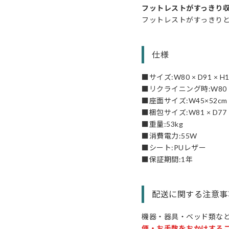
フットレストがすっきり
フットレストがすっきり
仕様
■サイズ:W80 × D91 × H
■リクライニング時:W80 × D
■座面サイズ:W45×52cm
■梱包サイズ:W81 × D77 ×
■重量:53kg
■消費電力:55W
■シート:PUレザー
■保証期間:1年
配送に関する注意事
機器・器具・ベッド類な
便・お手数をおかけする