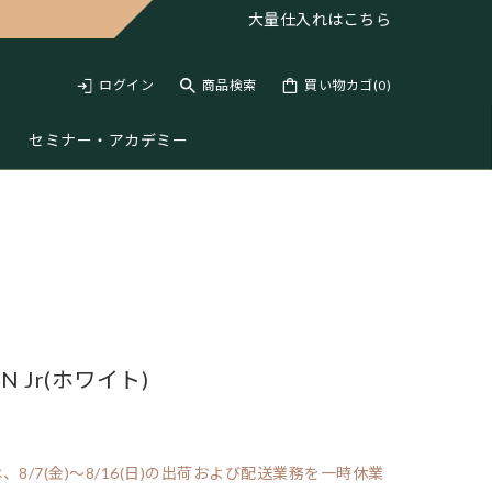
大量仕入れは
こちら
ログイン
商品検索
買い物カゴ(
0
)
セミナー・アカデミー
 Jr(ホワイト)
/7(金)～8/16(日)の出荷および配送業務を一時休業