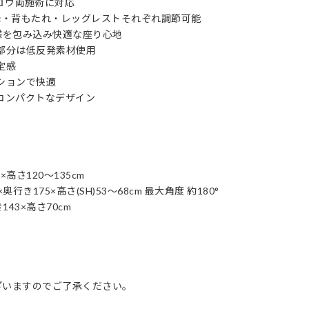
ロウ両施術に対応
降・背もたれ・レッグレストそれぞれ調節可能
様を包み込み快適な座り心地
部分は低反発素材使用
定感
ションで快適
コンパクトなデザイン
×高さ120〜135cm
行き175×高さ(SH)53〜68cm 最大角度 約180°
143×高さ70cm
ざいますのでご了承ください。