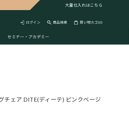
大量仕入れは
こちら
ログイン
商品検索
買い物カゴ(
0
)
セミナー・アカデミー
ェア DITE(ディーテ) ピンクベージ