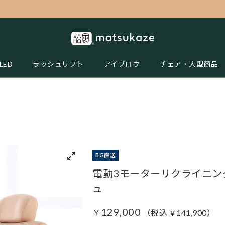
LED
ラッシュリフト
アイブロウ
チェア・大型商品
BG直送
電動3モーターリクライニングチ
ュ
129,000
￥
（税込
141,900
）
￥