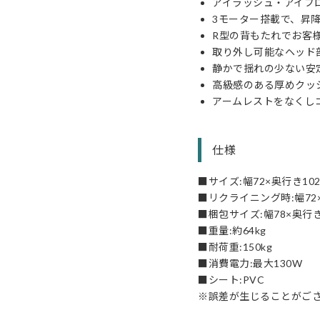
アイラッシュ・アイブ
3モーター搭載で、昇
R型の背もたれでお客
取り外し可能なヘッド
静かで揺れの少ない安
高級感のある厚めクッ
アームレストをなくし
仕様
■サイズ:幅72×奥行き102
■リクライニング時:幅72×奥
■梱包サイズ:幅78×奥行き
■重量:約64kg
■耐荷重:150kg
■消費電力:最大130W
■シート:PVC
※誤差が生じることがご