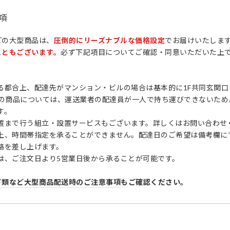
項
どの大型商品は、
圧倒的にリーズナブルな価格設定
でお届けいたしま
こともございます。
必ず下記項目についてご確認・同意いただいた上
。
る都合上、配達先がマンション・ビルの場合は基本的に1F共同玄関口
F-2の商品については、運送業者の配達員が一人で持ち運びできないた
す。
置まで行う組立・設置サービスもございます。詳しくはお問い合わせ
上、時間帯指定を承ることができません。配達日のご希望は備考欄に
絡を差し上げます。
は、ご注文日より5営業日後から承ることが可能です。
ド類など大型商品配送時のご注意事項
もご確認ください。