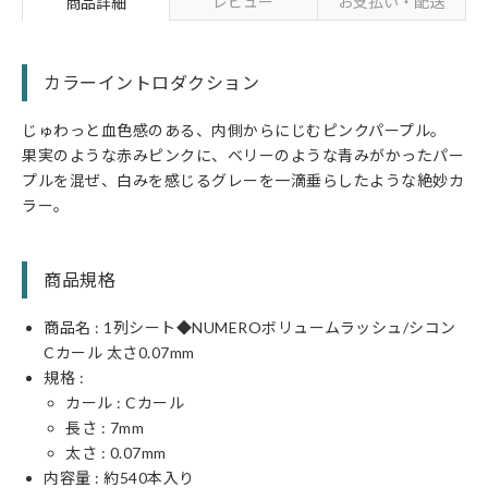
レビュー
お支払い・配送
商品詳細
カラーイントロダクション
じゅわっと血色感のある、内側からにじむピンクパープル。
果実のような赤みピンクに、ベリーのような青みがかったパー
プルを混ぜ、白みを感じるグレーを一滴垂らしたような絶妙カ
ラー。
商品規格
商品名 : 1列シート◆NUMEROボリュームラッシュ/シコン
Cカール 太さ0.07mm
規格 :
カール :
C
カール
長さ :
7
mm
太さ :
0.07
mm
内容量 : 約540本入り