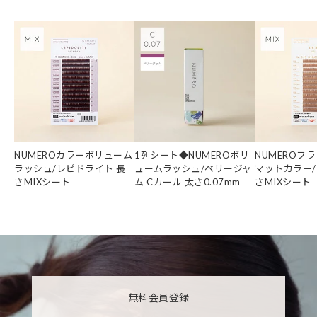
NUMEROカラーボリューム
1列シート◆NUMEROボリ
NUMEROフ
ラッシュ/レピドライト 長
ュームラッシュ/ベリージャ
マットカラー/
さMIXシート
ム Cカール 太さ0.07mm
さMIXシート
無料会員登録