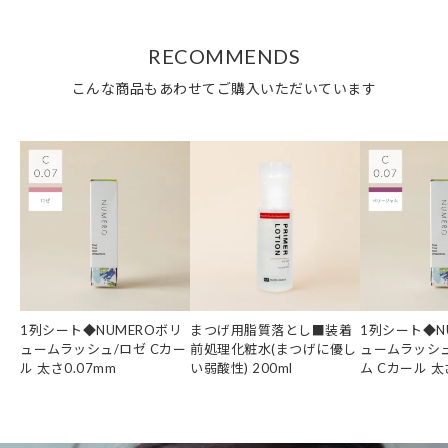
RECOMMENDS
こんな商品もあわせてご購入いただいています
1列シート◆NUMEROボリ
まつげ用脂質落とし■装着
1列シート◆N
ュームラッシュ/ロゼ Cカー
前処理化粧水(まつげに優し
ュームラッシ
ル 太さ0.07mm
い弱酸性) 200ml
ム Cカール 太