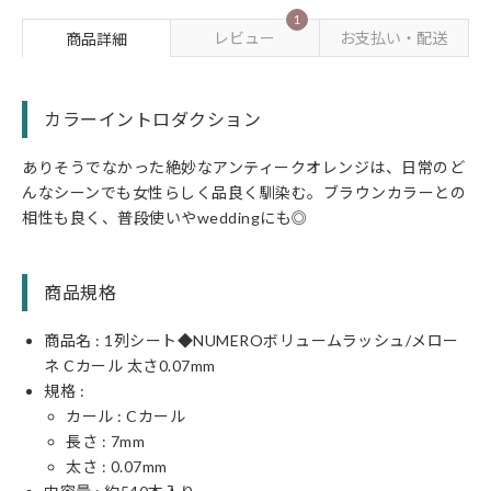
1
レビュー
お支払い・配送
商品詳細
カラーイントロダクション
ありそうでなかった絶妙なアンティークオレンジは、日常のど
んなシーンでも女性らしく品良く馴染む。ブラウンカラーとの
相性も良く、普段使いやweddingにも◎
商品規格
商品名 : 1列シート◆NUMEROボリュームラッシュ/メロー
ネ Cカール 太さ0.07mm
規格 :
カール :
C
カール
長さ :
7
mm
太さ :
0.07
mm