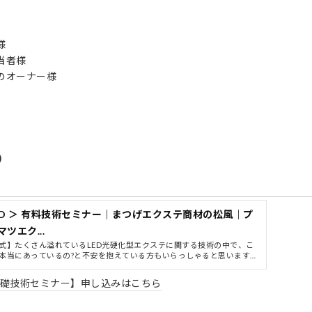
様
当者様
のオーナー様
)
ED ＞ 有料技術セミナー｜まつげエクステ商材の松風｜プ
ツエク...
式】たくさん溢れているLED光硬化型エクステに関する技術の中で、こ
本当にあっているの?と不安を抱えている方もいらっしゃると思います。
に、技術に関する不安や疑問を解決できる場にしたいと思っています。
基礎技術セミナー】申し込みはこちら