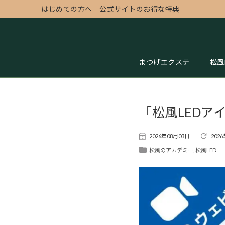
はじめての方へ
｜
公式サイトのお得な特典
まつげエクステ
松風
「松風LED
2026年08月03日
202
松風のアカデミー
,
松風LED