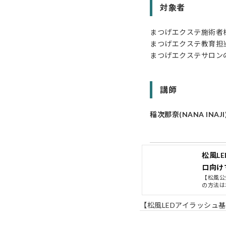
対象者
まつげエクステ施術者
まつげエクステ教育担
まつげエクステサロン
講師
稲次那奈(NANA INAJI
松風L
ロ向けマ
【松風公
の方法は
この機会
【松風LEDアイラッシュ