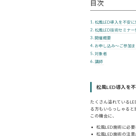
目次
松風LED導入を不安
松風LED技術セミナ
開催概要
お申し込み〜ご参加ま
対象者
講師
松風LED導入を
たくさん溢れているL
る方もいらっしゃると
この機会に、
松風LED施術に必
松風LED施術の注意