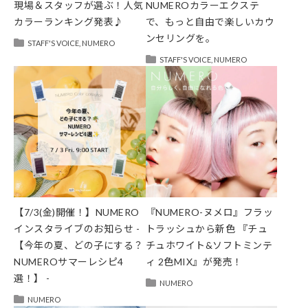
現場＆スタッフが選ぶ！人気
NUMEROカラーエクステ
カラーランキング発表♪
で、もっと自由で楽しいカウ
ンセリングを。
STAFF'S VOICE
,
NUMERO
STAFF'S VOICE
,
NUMERO
【7/3(金)開催！】NUMERO
『NUMERO-ヌメロ』フラッ
インスタライブのお知らせ -
トラッシュから新色 『チュ
【今年の夏、どの子にする？
チュホワイト&ソフトミンテ
NUMEROサマーレシピ4
ィ 2色MIX』が発売！
選！】 -
NUMERO
NUMERO