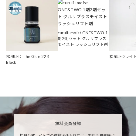
curuli+moist ONE&TWO 1
剤2剤セット クルリプラス
モイスト ラッシュリフト剤
松風LED The Glue 223
松風LEDライ
Black
無料会員登録
松風公式サイトでの商材お仕入れには、無料会員登録が