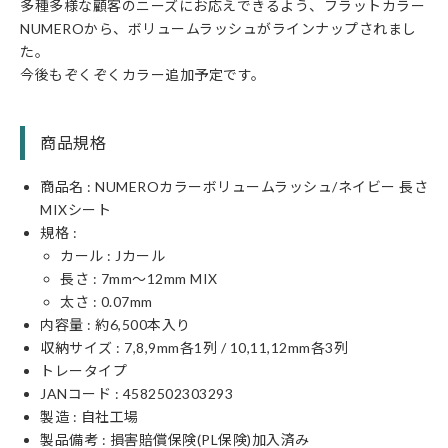
多種多様な顧客のニーズにお応えできるよう、フラットカラー
NUMEROから、ボリュームラッシュがラインナップされまし
た。
今後もぞくぞくカラー追加予定です。
商品規格
商品名 : NUMEROカラーボリュームラッシュ/ネイビー 長さ
MIXシート
規格 :
カール : Jカール
長さ : 7mm〜12mm MIX
太さ : 0.07mm
内容量 : 約6,500本入り
収納サイズ : 7,8,9mm各1列 / 10,11,12mm各3列
トレータイプ
JANコード :
4582502303293
製造 : 自社工場
製品備考 : 損害賠償保険(PL保険)加入済み