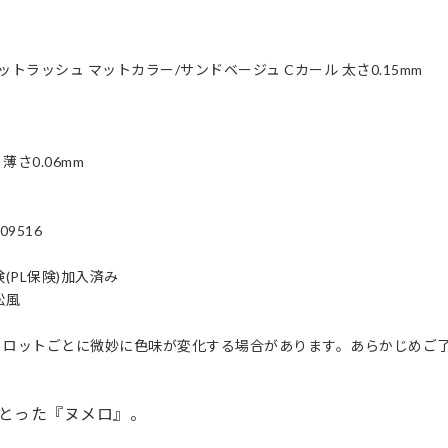
フラットラッシュ マットカラー/サンドベージュ Cカール 太さ0.15mm
/ 薄さ
0.06
mm
09516
険(PL保険)加入済み
松風
、ロットごとに微妙に色味が変化する場合があります。あらかじめご
とった『ヌメロ』。