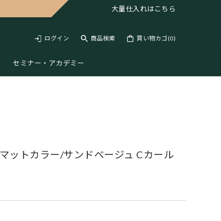
大量仕入れは
こちら
ログイン
商品検索
買い物カゴ(
0
)
セミナー・アカデミー
 マットカラー/サンドベージュ Cカール