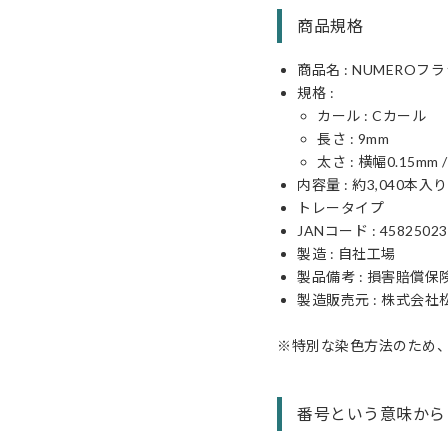
商品規格
商品名 : NUMERO
規格 :
カール :
C
カール
長さ :
9
mm
太さ : 横幅
0.15
mm 
内容量 : 約3,040本入り
トレータイプ
JANコード :
45825023
製造 : 自社工場
製品備考 : 損害賠償保
製造販売元 : 株式会社
※特別な染色方法のため
番号という意味から