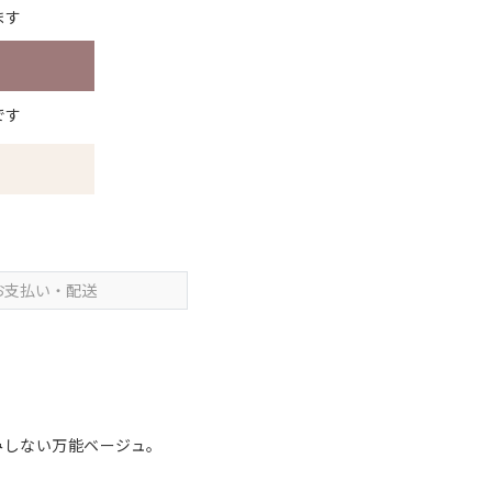
ます
です
お支払い・配送
みしない万能ベージュ。