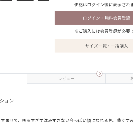
価格は
ログイン
後に表示され
ログイン・無料会員登録
※ご購入には会員登録が必要
サイズ一覧・一括購入
0
レビュー
ション
。
くすませて、明るすぎず沈みすぎない今っぽい顔になれる色。黄ぐす