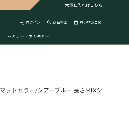
大量仕入れは
こちら
ログイン
商品検索
買い物カゴ(
0
)
セミナー・アカデミー
 マットカラー/シアーブルー 長さMIXシ