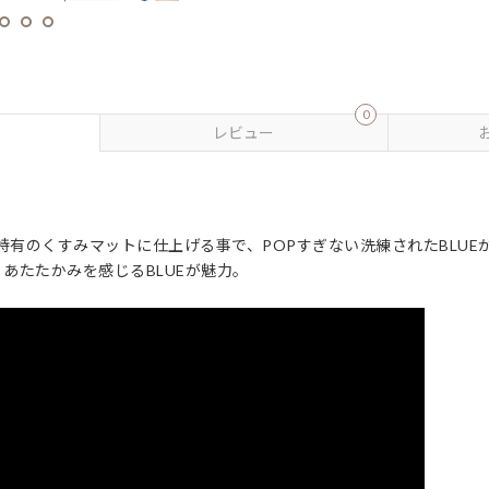
0
レビュー
O特有のくすみマットに仕上げる事で、POPすぎない洗練されたBLUE
あたたかみを感じるBLUEが魅力。