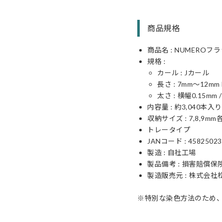
商品規格
商品名 : NUMERO
規格 :
カール : Jカール
長さ : 7mm〜12mm 
太さ : 横幅0.15mm 
内容量 : 約3,040本入り
収納サイズ : 7,8,9mm各
トレータイプ
JANコード : 45825023
製造 : 自社工場
製品備考 : 損害賠償保
製造販売元 : 株式会社
※特別な染色方法のため