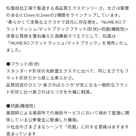
松風自社工場で製造する高品質エクステシリーズ。太さは需要
のある0.15mm/0.2mmの2種類をラインナップしています。
“柔らかくて漆黒なエクステで目元に存在感を。”NUMEROフ
ラットラッシュ/マットブラックフラット(形状)×抗菌(機能性)×
漆黒な質感を兼ね備えた高機能マツエクとして、松風は
「NUMEROフラットラッシュ/マットブラック」を発売いたし
ました。
●フラット(形状)
スタンダード形状の丸断面エクステに比べて、同じ太さでもフ
ラット形状だから感じる柔らかさ。
品質目安のひとつ“長さのばらつき”が気になる一般的なフラッ
ト形状に比べ長さのばらつきを大幅に軽減。
●抗菌(機能性)
美容師による美容所での施術サービスにおいて極めて密接に関
係している公衆衛生に配慮した機能。
※社会のさまざまなシーンで「抗菌」に対する意識はますます
高まっています