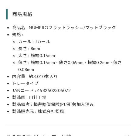
商品規格
商品名 : NUMEROフラットラッシュ/マットブラック
規格 :
カール :
J
カール
長さ :
8
mm
太さ : 横幅
0.15
mm
薄さ : 横幅0.15mm - 薄さ0.06mm / 横幅0.2mm - 薄さ
0.08mm
内容量 : 約3,040本入り
トレータイプ
JANコード :
4582502306072
製造国 : 自社工場
製品備考 : 損害賠償保険(PL保険)加入済み
製造販売元 : 株式会社松風