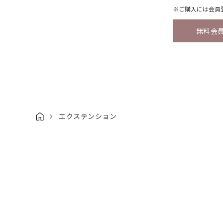
※ご購入には
会員
無料会
エクステンション