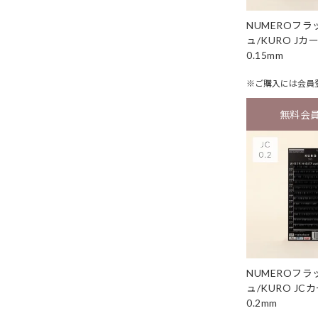
NUMEROフ
ュ/KURO Jカ
0.15mm
※ご購入には
会員
無料会
NUMEROフ
ュ/KURO JC
0.2mm