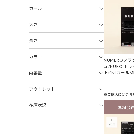
カール
太さ
長さ
カラー
NUMEROフ
ュ/KURO ト
ト(4列カールMI
内容量
アウトレット
※ご購入には
会員
在庫状況
無料会