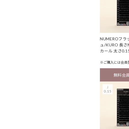
NUMEROフ
ュ/KURO 長さ
カール 太さ0.1
※ご購入には
会員
無料会