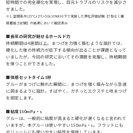
短時間での完全硬化を実現し、目元トラブルのリスクを減少さ
せました。
※1: 空間条件(25℃±2℃×50±10%RH)下で実施した弊社評価試験【T型はく離
接着強さ試験】の結果において確認済み
■長年の研究が魅せるホールド力
持続期間は4週間以上。まつげを力強く掴むような設計では、
硬化した後の持続力が低下する傾向が出ることが課題となって
いましたが、今回の研究においてその課題を克服し、持続期間
を保つことができました。
■体感セットタイム1秒
グルーがまつげに触れた瞬間に、まつげを強く掴みながら急速
に固まるように設計。すばやく、ガチっとエクステと地まつげ
を固定します。
■粘度150mPa・s
グルーは、一般的に粘度が高まると硬化が遅くなると言われて
いますが、本グルーは使いやすい150mPa・s。フラットにも
ボリュームにも使いやすい粘性を保持しています。