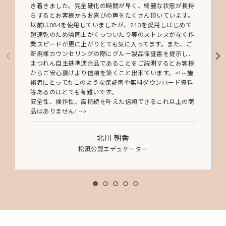
き着きました。完全硬化の時間が早く、綺麗な状態が長持
ちするとお客様からお喜びの声をたくさん頂いています。
以前は084を使用していましたが、213を愛用しはじめて
超速乾のため隣同士がくっついたり等のストレスがなく作
業スピードが更に上がりとても気に入ってます。また、ご
新規様カウンセリングの際にグルー製品保証書を提示し、
まつれん自主基準適合品であることをご説明するとお客様
からご安心頂けより信頼を築くこと出来ています。<!-- 施
術者にとってもこのような保証書や無料ダウンロード資料
等あるのはとても有難いです。
安全性、操作性、高持続を叶えた信頼できるこれ以上の商
品はありません! -->
北川 朝香
松風公認エデュケーター