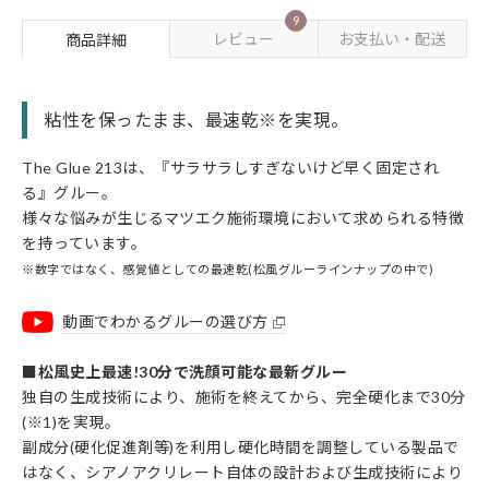
9
レビュー
お支払い・配送
商品詳細
粘性を保ったまま、最速乾※を実現。
The Glue 213は、『サラサラしすぎないけど早く固定され
る』グルー。
様々な悩みが生じるマツエク施術環境において求められる特徴
を持っています。
※数字ではなく、感覚値としての最速乾(松風グルーラインナップの中で)
動画でわかるグルーの選び方
■松風史上最速!30分で洗顔可能な最新グルー
独自の生成技術により、施術を終えてから、完全硬化まで30分
(※1)を実現。
副成分(硬化促進剤等)を利用し硬化時間を調整している製品で
はなく、シアノアクリレート自体の設計および生成技術により