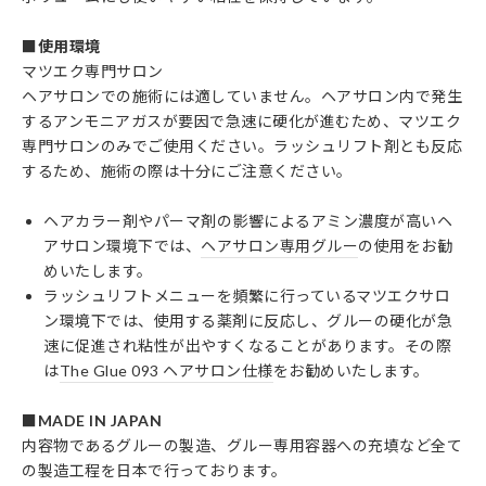
■使用環境
マツエク専門サロン
ヘアサロンでの施術には適していません。ヘアサロン内で発生
するアンモニアガスが要因で急速に硬化が進むため、マツエク
専門サロンのみでご使用ください。ラッシュリフト剤とも反応
するため、施術の際は十分にご注意ください。
ヘアカラー剤やパーマ剤の影響によるアミン濃度が高いヘ
アサロン環境下では、
ヘアサロン専用グルー
の使用をお勧
めいたします。
ラッシュリフトメニューを頻繁に行っているマツエクサロ
ン環境下では、使用する薬剤に反応し、グルーの硬化が急
速に促進され粘性が出やすくなることがあります。その際
は
The Glue 093 ヘアサロン仕様
をお勧めいたします。
■MADE IN JAPAN
内容物であるグルーの製造、グルー専用容器への充填など全て
の製造工程を日本で行っております。