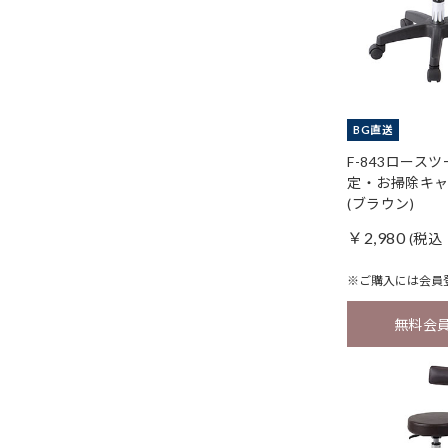
BG直送
F-843ロースツ
定・お掃除キ
(ブラウン)
￥2,980
(税込 
※ご購入には
会員
無料会