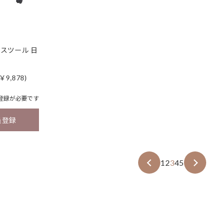
スツール 日
￥9,878)
登録
が必要です
員登録
1
2
3
4
5