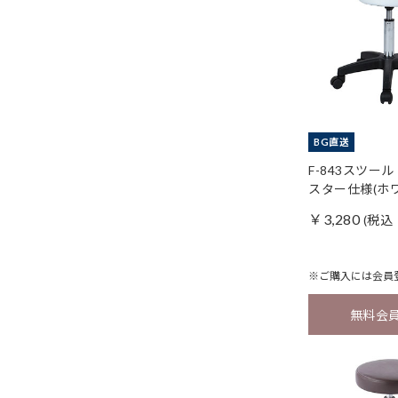
BG直送
F-843スツー
スター仕様(ホ
￥3,280
(税込 
※ご購入には
会員
無料会