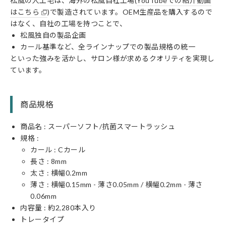
松風の人工毛は、海外の松風自社工場(
YouTubeでの紹介動画
はこちら
)で製造されています。OEM生産品を購入するので
はなく、自社の工場を持つことで、
松風独自の製品企画
カール基準など、全ラインナップでの製品規格の統一
といった強みを活かし、サロン様が求めるクオリティを実現し
ています。
商品規格
商品名 : スーパーソフト/抗菌スマートラッシュ
規格 :
カール :
C
カール
長さ :
8
mm
太さ : 横幅
0.2
mm
薄さ : 横幅0.15mm - 薄さ0.05mm / 横幅0.2mm - 薄さ
0.06mm
内容量 : 約2,280本入り
トレータイプ