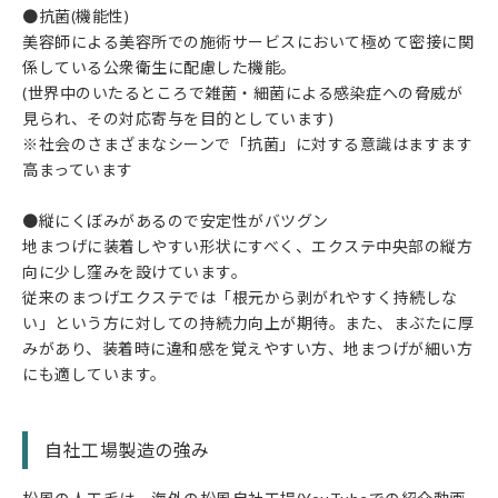
●抗菌(機能性)
美容師による美容所での施術サービスにおいて極めて密接に関
係している公衆衛生に配慮した機能。
(世界中のいたるところで雑菌・細菌による感染症への脅威が
見られ、その対応寄与を目的としています)
※社会のさまざまなシーンで「抗菌」に対する意識はますます
高まっています
●縦にくぼみがあるので安定性がバツグン
地まつげに装着しやすい形状にすべく、エクステ中央部の縦方
向に少し窪みを設けています。
従来のまつげエクステでは「根元から剥がれやすく持続しな
い」という方に対しての持続力向上が期待。また、まぶたに厚
みがあり、装着時に違和感を覚えやすい方、地まつげが細い方
にも適しています。
自社工場製造の強み