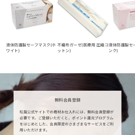
液体防護製セーフマスク(ホ
不織布ガーゼ(医療用 圧縮コ
液体防護製セ
ワイト)
ットン)
ンク)
無料会員登録
松風公式サイトでの商材お仕入れには、無料会員登録が
必要です。ご登録いただくと、ポイント還元プログラム
をはじめとした、会員限定のさまざまなサービスをご利
用いただけます。