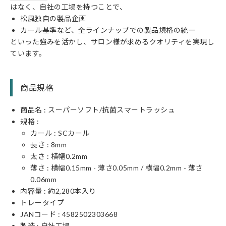
はなく、自社の工場を持つことで、
松風独自の製品企画
カール基準など、全ラインナップでの製品規格の統一
といった強みを活かし、サロン様が求めるクオリティを実現し
ています。
商品規格
商品名 : スーパーソフト/抗菌スマートラッシュ
規格 :
カール :
SC
カール
長さ :
8
mm
太さ : 横幅
0.2
mm
薄さ : 横幅0.15mm - 薄さ0.05mm / 横幅0.2mm - 薄さ
0.06mm
内容量 : 約2,280本入り
トレータイプ
JANコード :
4582502303668
製造 : 自社工場