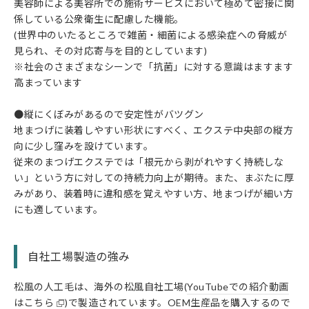
美容師による美容所での施術サービスにおいて極めて密接に関
係している公衆衛生に配慮した機能。
(世界中のいたるところで雑菌・細菌による感染症への脅威が
見られ、その対応寄与を目的としています)
※社会のさまざまなシーンで「抗菌」に対する意識はますます
高まっています
●縦にくぼみがあるので安定性がバツグン
地まつげに装着しやすい形状にすべく、エクステ中央部の縦方
向に少し窪みを設けています。
従来のまつげエクステでは「根元から剥がれやすく持続しな
い」という方に対しての持続力向上が期待。また、まぶたに厚
みがあり、装着時に違和感を覚えやすい方、地まつげが細い方
にも適しています。
自社工場製造の強み
松風の人工毛は、海外の松風自社工場(
YouTubeでの紹介動画
はこちら
)で製造されています。OEM生産品を購入するので