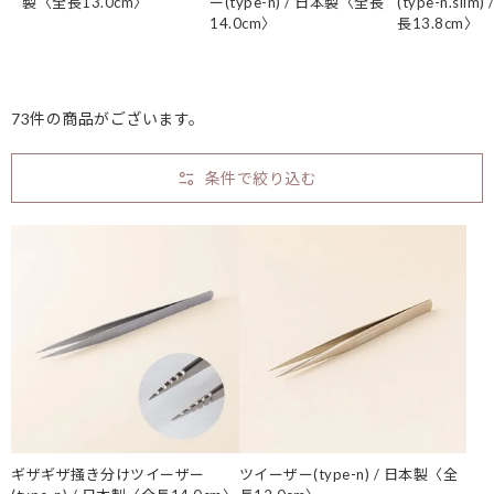
製〈全長13.0cm〉
ー(type-n) / 日本製〈全長
(type-n.sli
14.0cm〉
長13.8cm〉
73件の商品がございます。
条件で絞り込む
ギザギザ掻き分けツイーザー
ツイーザー(type-n) / 日本製〈全