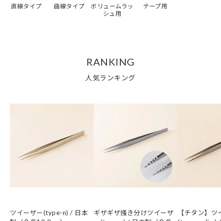
直線タイプ
曲線タイプ
ボリュームラッ
テープ用
シュ用
RANKING
人気ランキング
人気1位
人気2位
人気3位
ツイーザー(type-n) / 日本
ギザギザ掻き分けツイーザ
【チタン】ツ