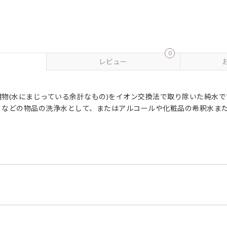
0
レビュー
物(水にまじっている余計なもの)をイオン交換法で取り除いた純水で
ミなどの物品の洗浄水として、またはアルコールや化粧品の希釈水ま