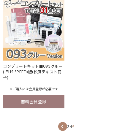
コンプリートキット■093グルー
(旧HS SPEED)版(松風テキスト冊
子)
※ご購入には
会員登録
が必要です
無料会員登録
3
4
5