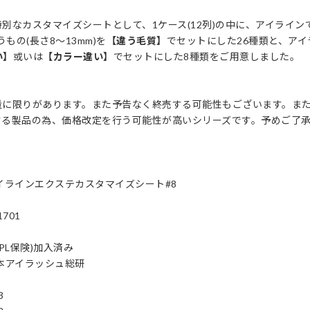
別なカスタマイズシートとして、1ケース(12列)の中に、アイライン
もの(長さ8〜13mm)を
【違う毛質】
でセットにした26種類と、アイ
い】
或いは
【カラー違い】
でセットにした8種類をご用意しました。
量に限りがあります。また予告なく終売する可能性もございます。ま
する製品の為、価格改定を行う可能性が高いシリーズです。予めご了
イラインエクステカスタマイズシート#8
1701
PL保険)加入済み
本アイラッシュ総研
3