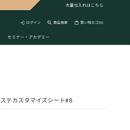
大量仕入れは
こちら
ログイン
商品検索
買い物カゴ(
0
)
セミナー・アカデミー
ステカスタマイズシート#8