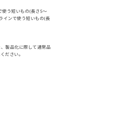
で使う短いもの(長さ5〜
ラインで使う短いもの(長
た、製品化に際して通常品
承ください。