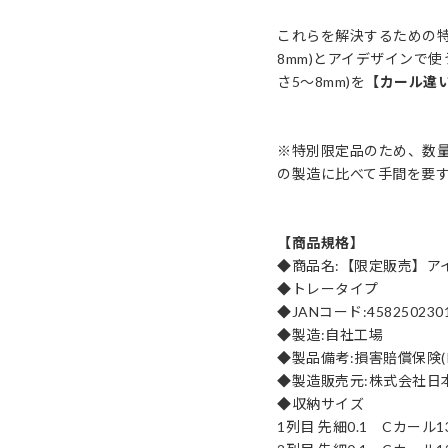
これらを解決するための特
8mm)とアイデザインで使う
さ5〜8mm)を
【カール違
※特別限定品のため、数
の製造に比べて手間を要
【商品規格】
◆商品名:【限定販売】ア
◆トレータイプ
◆JANコード:458250230
◆製造:自社工場
◆製品備考:損害賠償保険(
◆製造販売元:株式会社日
◆収納サイズ
1列目 先細0.1 Cカール1