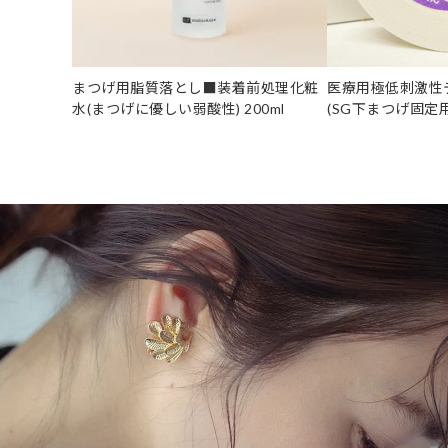
まつげ用脂質落とし■装着前処理化粧
医療用極低刺激性
水(まつげに優しい弱酸性) 200ml
(SG下まつげ固定用