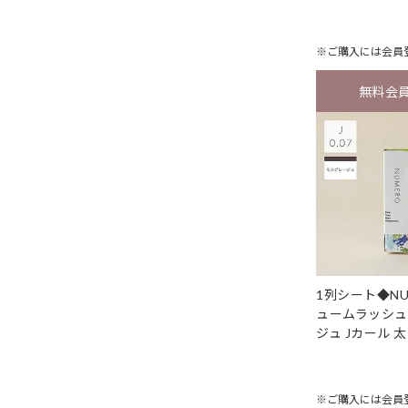
※ご購入には
会員
無料会
1列シート◆NU
ュームラッシュ
ジュ Jカール 太
※ご購入には
会員