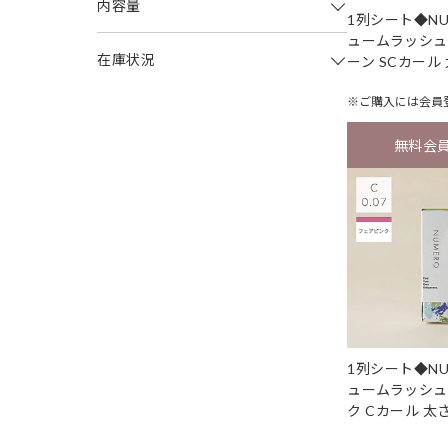
内容量
1列シート◆NU
ュームラッシュ
在庫状況
ーン SCカール 
※ご購入には
会員
無料会
1列シート◆NU
ュームラッシュ
ク Cカール 太さ