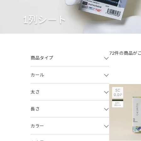
1列シート
72件の商品が
商品タイプ
カール
太さ
長さ
カラー