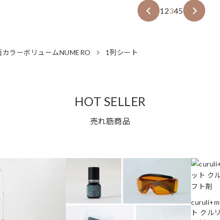
1
2
3
4
5
菌カラーボリュームNUMERO
1列シート
HOT SELLER
売れ筋商品
curuli
ト クル