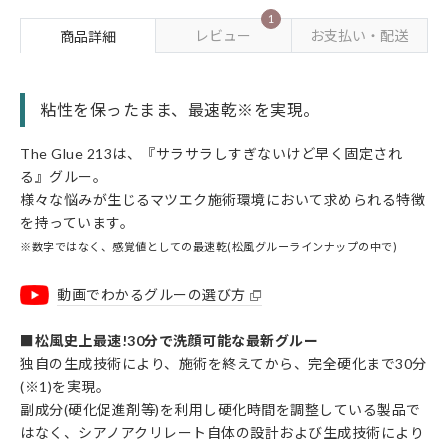
1
レビュー
お支払い・配送
商品詳細
粘性を保ったまま、最速乾※を実現。
The Glue 213は、『サラサラしすぎないけど早く固定され
る』グルー。
様々な悩みが生じるマツエク施術環境において求められる特徴
を持っています。
※数字ではなく、感覚値としての最速乾(松風グルーラインナップの中で)
動画でわかるグルーの選び方
■松風史上最速!30分で洗顔可能な最新グルー
独自の生成技術により、施術を終えてから、完全硬化まで30分
(※1)を実現。
副成分(硬化促進剤等)を利用し硬化時間を調整している製品で
はなく、シアノアクリレート自体の設計および生成技術により