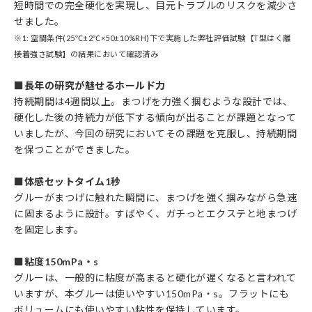
短時間での完全硬化を実現し、目元トラブルのリスクを減少さ
せました。
※1: 空間条件(25℃±2℃×50±10%RH)下で実施した弊社評価試験【T型はく離
接着強さ試験】の結果において確認済み
■長年の研究が魅せるホールド力
持続期間は4週間以上。まつげを力強く掴むような設計では、
硬化した後の持続力が低下する傾向が出ることが課題となって
いましたが、今回の研究においてその課題を克服し、持続期間
を保つことができました。
■体感セットタイム1秒
グルーがまつげに触れた瞬間に、まつげを強く掴みながら急速
に固まるように設計。すばやく、ガチっとエクステと地まつげ
を固定します。
■粘度150mPa・s
グルーは、一般的に粘度が高まると硬化が遅くなると言われて
いますが、本グルーは使いやすい150mPa・s。フラットにも
ボリュームにも使いやすい粘性を保持しています。