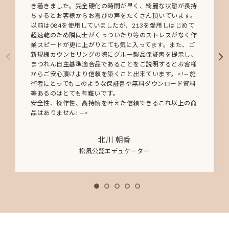
き着きました。完全硬化の時間が早く、綺麗な状態が長持
ちするとお客様からお喜びの声をたくさん頂いています。
以前は084を使用していましたが、213を愛用しはじめて
超速乾のため隣同士がくっついたり等のストレスがなく作
業スピードが更に上がりとても気に入ってます。また、ご
新規様カウンセリングの際にグルー製品保証書を提示し、
まつれん自主基準適合品であることをご説明するとお客様
からご安心頂けより信頼を築くこと出来ています。<!-- 施
術者にとってもこのような保証書や無料ダウンロード資料
等あるのはとても有難いです。
安全性、操作性、高持続を叶えた信頼できるこれ以上の商
品はありません! -->
北川 朝香
松風公認エデュケーター