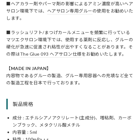
■ヘアカラー剤やパーマ剤の影響によるアミン濃度が高いヘア
サロン環境下では、
ヘアサロン専用グルー
の使用をお勧めいた
します。
■ラッシュリフト/まつげカールメニューを頻繁に行っている
マツエクサロン環境下では、使用する薬剤に反応し、グルーの
硬化が急速に促進され粘性が出やすくなることがあります。そ
の際は
The Glue 093 ヘアサロン仕様
をお勧めいたします。
【MADE IN JAPAN】
内容物であるグルーの製造、グルー専用容器への充填など全て
の製造工程を日本で行っております。
製品規格
成分 : エチルシアノアクリレート(主成分)、増粘剤、カーボ
ンブラック、メタクリル酸メチル
内容量 : 5ml
粘性 : 100mPa・s