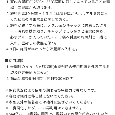
室内の温度が 25℃〜 28℃程度に涼しくなっていることを確
認し冷蔵庫から取り出す。
施術開始30 分前 〜1時間には冷蔵庫から出しアルミ袋に入
った状態のまま常温に戻しておく。
施術が終了する毎に、ノズル及びキャップに付着したグル
ー・汚れを拭き取り、キャップはしっかりと確実に閉め、
必ずグルーが入っていたアルミ袋へ付属の乾燥剤と一緒に
入れ、密封した状態を保つ。
1日の施術が終わったら冷蔵庫へ入れる。
■使用期限
未開封のまま : 3ヶ月程度(未開封時の使用期限を外装アルミ
袋及び容器側面に表示)
商品到着後即日開封 : 開封後30日以内
※保管状況により使用の期限及び持続力は異なります。
※容器は絶対に移し替えないでください。
※本品以外の接着剤とは絶対に混ぜないでください。
※一度硬化したグルーの再利用はできません。
※5mlグルーは容器の関係上、容器内での硬化が進みやすいた