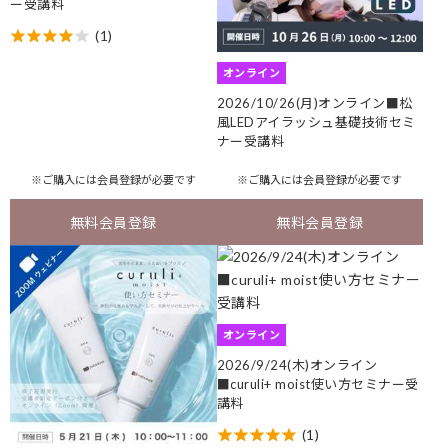
ー受講料
(1)
オンライン
2026/10/26(月)オンライン■松
風LEDアイラッシュ基礎技術セミ
ナー受講料
※ご購入には
会員登録
が必要です
※ご購入には
会員登録
が必要です
無料会員登録
無料会員登録
オンライン
2026/9/24(木)オンライン
■curuli+ moist使い方セミナー受
講料
(1)